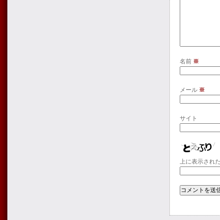
名前
※
メール
※
サイト
上に表示され