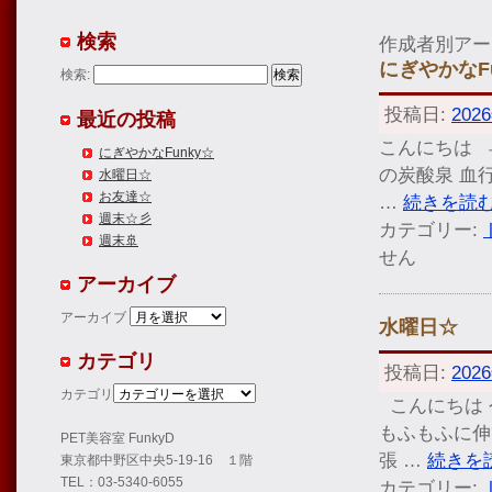
検索
作成者別アー
にぎやかなFu
検索:
投稿日:
202
最近の投稿
こんにちは
にぎやかなFunky☆
の炭酸泉 血
水曜日☆
お友達☆
…
続きを読
週末☆彡
カテゴリー:
週末🚢
せん
アーカイブ
アーカイブ
水曜日☆
カテゴリ
投稿日:
202
カテゴリ
こんにちは
もふもふに
PET美容室 FunkyD
張 …
続きを
東京都中野区中央5-19-16 １階
TEL：03-5340-6055
カテゴリー: