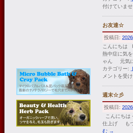
付けていませ
お友達☆
投稿日:
202
こんにちは 
熱中症に気を
ゃん 元気に
カテゴリー:
メントを受け
週末☆彡
投稿日:
202
こんにちは 
仕上げ も
む
→