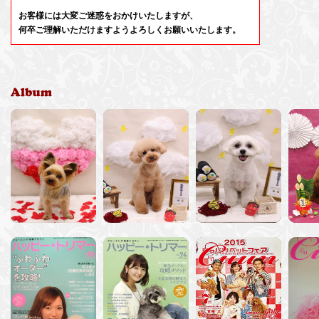
2026.7.26【トリミング】
今日のお友達★
お客様には大変ご迷惑をおかけいたしますが、
何卒ご理解いただけますようよろしくお願いいたします。
2026.7.25【トリミング】
土曜日🎵