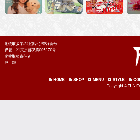
動物取扱業の種別及び登録番号
保管 21東京都保第005170号
動物取扱責任者
乾 輝
HOME
SHOP
MENU
STYLE
CO
Copyright © FUNKY