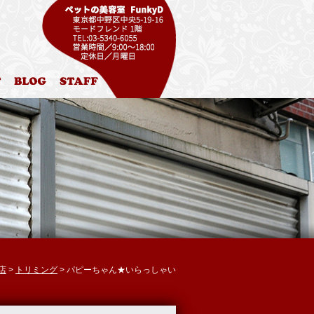
ル
お問合わせ
ブログ
スタッフ紹介
店
>
トリミング
> パピーちゃん★いらっしゃい