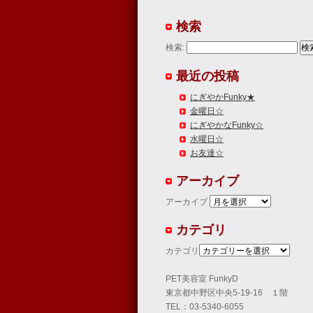
検索
検索:
最近の投稿
にぎやかFunky★
金曜日☆
にぎやかなFunky☆
水曜日☆
お友達☆
アーカイブ
アーカイブ
カテゴリ
カテゴリ
PET美容室 FunkyD
東京都中野区中央5-19-16 １階
TEL：03-5340-6055