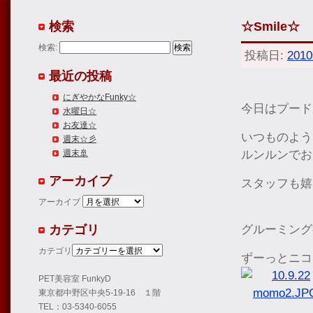
検索
☆Smile☆
検索:
投稿日:
201
最近の投稿
にぎやかなFunky☆
今日はプード
水曜日☆
お友達☆
いつものよう
週末☆彡
ルンルンでお
週末🚢
アーカイブ
スタッフも嬉
アーカイブ
カテゴリ
グルーミング
カテゴリ
ずーっとニコ
PET美容室 FunkyD
東京都中野区中央5-19-16 １階
TEL：03-5340-6055