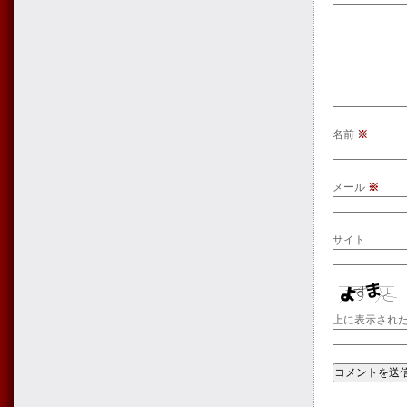
名前
※
メール
※
サイト
上に表示され