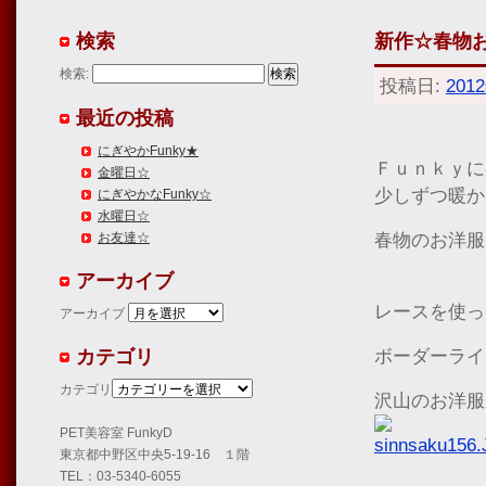
検索
新作☆春物
検索:
投稿日:
201
最近の投稿
にぎやかFunky★
Ｆｕｎｋｙに
金曜日☆
少しずつ暖か
にぎやかなFunky☆
水曜日☆
春物のお洋服
お友達☆
アーカイブ
レースを使っ
アーカイブ
カテゴリ
ボーダーライ
カテゴリ
沢山のお洋服
PET美容室 FunkyD
東京都中野区中央5-19-16 １階
TEL：03-5340-6055