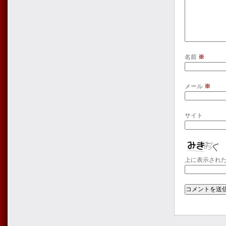
名前
※
メール
※
サイト
上に表示され