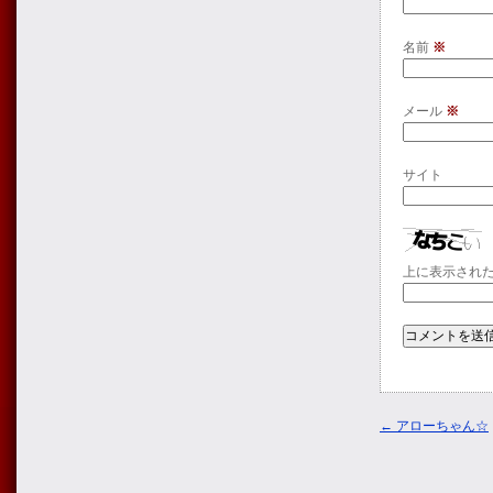
名前
※
メール
※
サイト
上に表示され
←
アローちゃん☆