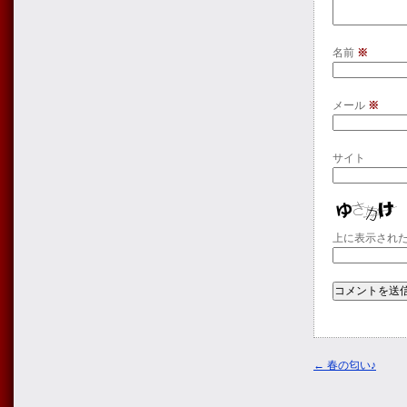
名前
※
メール
※
サイト
上に表示され
←
春の匂い♪