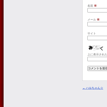
名前
※
メール
※
サイト
上に表示され
←
ハルちゃん☆