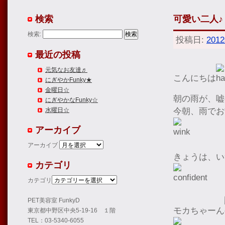
検索
可愛い二人♪
検索:
投稿日:
201
最近の投稿
元気なお友達♬
こんにちは
にぎやかFunky★
金曜日☆
朝の雨が、嘘
にぎやかなFunky☆
今朝、雨でお
水曜日☆
アーカイブ
アーカイブ
きょうは、い
カテゴリ
カテゴリ
PET美容室 FunkyD
モカちゃーん
東京都中野区中央5-19-16 １階
TEL：03-5340-6055