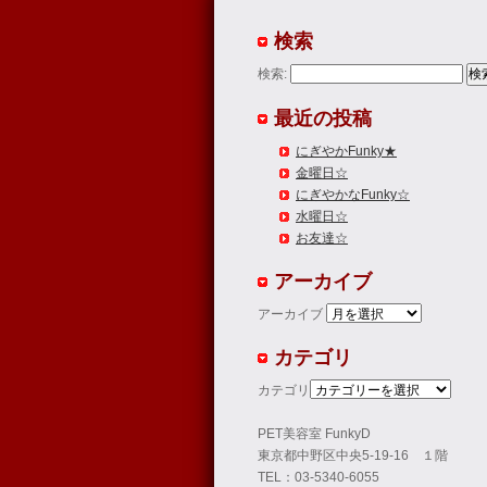
検索
検索:
最近の投稿
にぎやかFunky★
金曜日☆
にぎやかなFunky☆
水曜日☆
お友達☆
アーカイブ
アーカイブ
カテゴリ
カテゴリ
PET美容室 FunkyD
東京都中野区中央5-19-16 １階
TEL：03-5340-6055