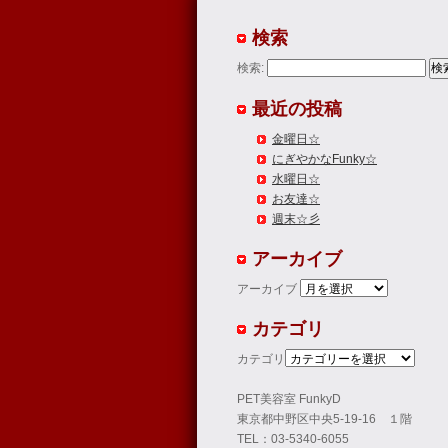
検索
検索:
最近の投稿
金曜日☆
にぎやかなFunky☆
水曜日☆
お友達☆
週末☆彡
アーカイブ
アーカイブ
カテゴリ
カテゴリ
PET美容室 FunkyD
東京都中野区中央5-19-16 １階
TEL：03-5340-6055