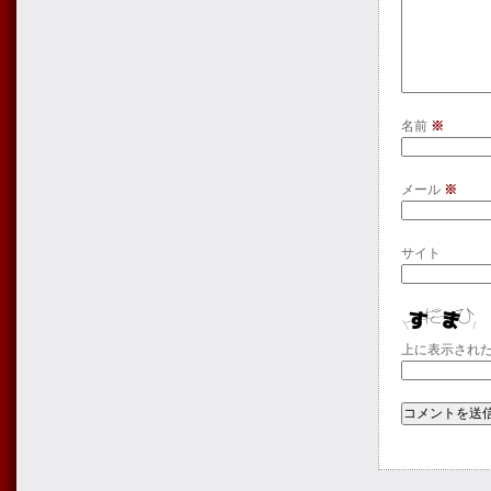
名前
※
メール
※
サイト
上に表示され