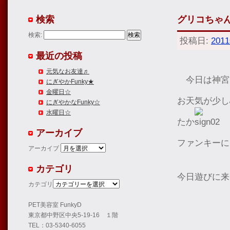
検索
グリコちゃ
検索:
投稿日:
201
最近の投稿
元気なお友達♬
今日は神宮
にぎやかFunky★
金曜日☆
お天気が少し
にぎやかなFunky☆
水曜日☆
たか
アーカイブ
ファンキーに
アーカイブ
カテゴリ
今日遊びに来
カテゴリ
PET美容室 FunkyD
東京都中野区中央5-19-16 １階
TEL：03-5340-6055