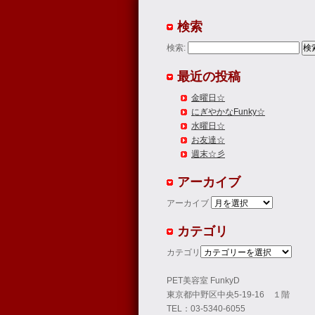
検索
検索:
最近の投稿
金曜日☆
にぎやかなFunky☆
水曜日☆
お友達☆
週末☆彡
アーカイブ
アーカイブ
カテゴリ
カテゴリ
PET美容室 FunkyD
東京都中野区中央5-19-16 １階
TEL：03-5340-6055