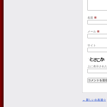
名前
※
メール
※
サイト
上に表示され
←
新しいお友達☆