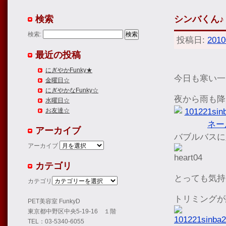
検索
シンバくん♪
検索:
投稿日:
201
最近の投稿
にぎやかFunky★
今日も寒い一
金曜日☆
にぎやかなFunky☆
夜から雨も降
水曜日☆
お友達☆
アーカイブ
バブルバスに
アーカイブ
カテゴリ
とっても気持
カテゴリ
トリミングが
PET美容室 FunkyD
東京都中野区中央5-19-16 １階
TEL：03-5340-6055