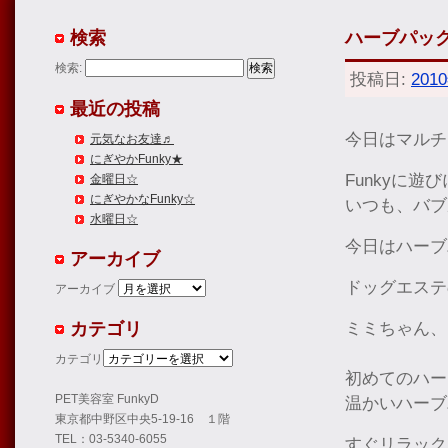
検索
ハーブパッ
検索:
投稿日:
201
最近の投稿
今日はマルチ
元気なお友達♬
にぎやかFunky★
Funkyに遊
金曜日☆
にぎやかなFunky☆
いつも、バブ
水曜日☆
今日はハーブ
アーカイブ
ドッグエステ
アーカイブ
カテゴリ
ミミちゃん、
カテゴリ
初めてのハー
PET美容室 FunkyD
温かいハーブ
東京都中野区中央5-19-16 １階
TEL：03-5340-6055
すぐリラック