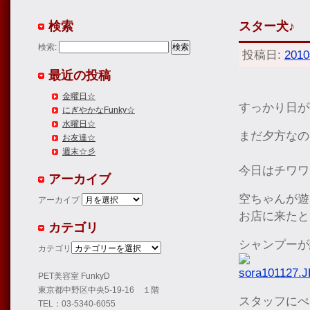
検索
スター犬♪
検索:
投稿日:
201
最近の投稿
金曜日☆
すっかり日が
にぎやかなFunky☆
水曜日☆
まだ夕方なの
お友達☆
週末☆彡
今日はチワワ
アーカイブ
空ちゃんが遊
アーカイブ
お店に来たと
カテゴリ
シャンプーが
カテゴリ
PET美容室 FunkyD
東京都中野区中央5-19-16 １階
スタッフにぺ
TEL：03-5340-6055