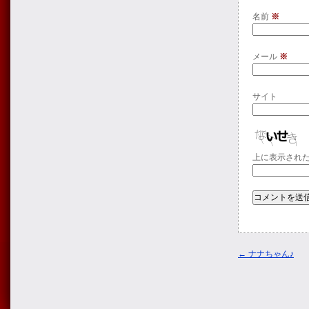
名前
※
メール
※
サイト
上に表示され
←
ナナちゃん♪