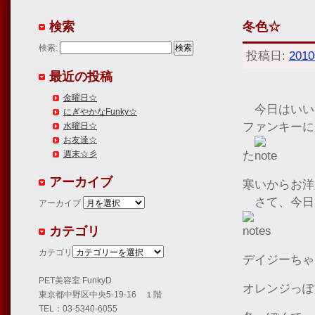
検索
冬色☆
検索:
投稿日:
201
最近の投稿
金曜日☆
今日はいい
にぎやかなFunky☆
ファンキーに
水曜日☆
お友達☆
た
週末☆彡
アーカイブ
寒いからお洋
さて、今日
アーカイブ
カテゴリ
カテゴリ
デイジーちゃ
PET美容室 FunkyD
オレンジっぽ
東京都中野区中央5-19-16 １階
TEL：03-5340-6055