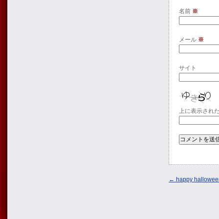
名前
※
メール
※
サイト
上に表示され
←
happy hallowee