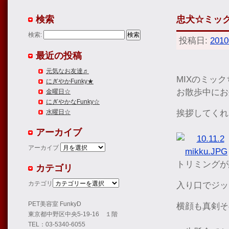
検索
忠犬☆ミッ
検索:
投稿日:
201
最近の投稿
元気なお友達♬
MIXのミッ
にぎやかFunky★
お散歩中にお
金曜日☆
にぎやかなFunky☆
挨拶してくれ
水曜日☆
アーカイブ
アーカイブ
トリミングが
カテゴリ
カテゴリ
入り口でジッ
PET美容室 FunkyD
横顔も真剣そ
東京都中野区中央5-19-16 １階
TEL：03-5340-6055