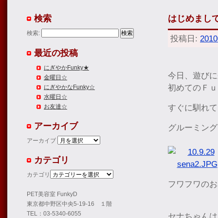
検索
はじめまし
検索:
投稿日:
201
最近の投稿
にぎやかFunky★
今日、遊びに
金曜日☆
初めてのＦｕ
にぎやかなFunky☆
水曜日☆
すぐに馴れて
お友達☆
アーカイブ
グルーミング
アーカイブ
カテゴリ
カテゴリ
フワフワのお
PET美容室 FunkyD
東京都中野区中央5-19-16 １階
TEL：03-5340-6055
セナちゃんは