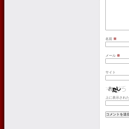
名前
※
メール
※
サイト
上に表示され