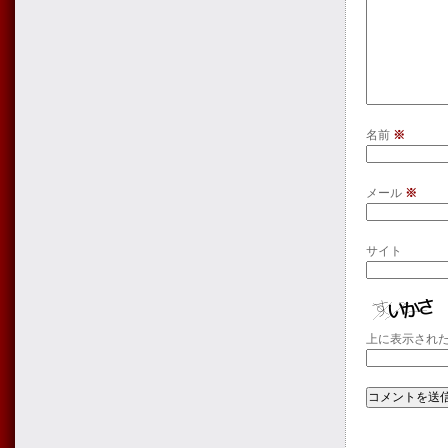
名前
※
メール
※
サイト
上に表示され