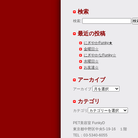
検索
検索:
最近の投稿
にぎやかFunky★
金曜日☆
にぎやかなFunky☆
水曜日☆
お友達☆
アーカイブ
アーカイブ
カテゴリ
カテゴリ
PET美容室 FunkyD
東京都中野区中央5-19-16 １階
TEL：03-5340-6055