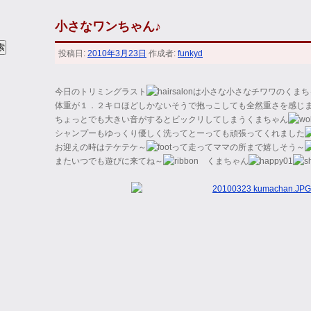
小さなワンちゃん♪
投稿日:
2010年3月23日
作成者:
funkyd
今日のトリミングラスト
は小さな小さなチワワのくまち
体重が１．２キロほどしかないそうで抱っこしても全然重さを感じ
ちょっとでも大きい音がするとビックリしてしまうくまちゃん
シャンプーもゆっくり優しく洗ってとーっても頑張ってくれました
お迎えの時はテケテケ～
って走ってママの所まで嬉しそう～
またいつでも遊びに来てね～
くまちゃん