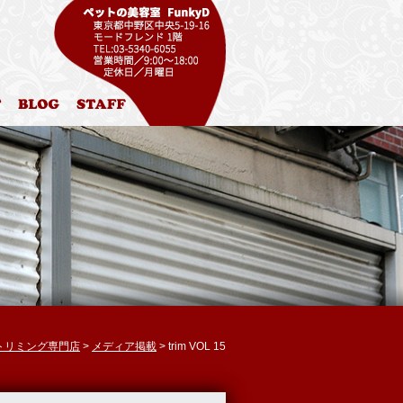
ル
お問合わせ
ブログ
スタッフ紹介
区 トリミング専門店
>
メディア掲載
>
trim VOL 15