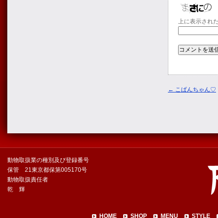
上に表示され
←
こぱんちゃん♡
動物取扱業の種別及び登録番号
保管 21東京都保第005170号
動物取扱責任者
乾 輝
HOME
SHOP
MENU
STYLE