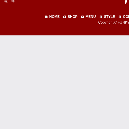
乾 輝
HOME
SHOP
MENU
STYLE
CO
Copyright © FUNKY