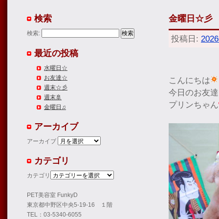
検索
金曜日☆彡
検索:
投稿日:
202
最近の投稿
水曜日☆
お友達☆
こんにちは
週末☆彡
今日のお友達
週末🚢
プリンちゃん
金曜日♫
アーカイブ
アーカイブ
カテゴリ
カテゴリ
PET美容室 FunkyD
東京都中野区中央5-19-16 １階
TEL：03-5340-6055