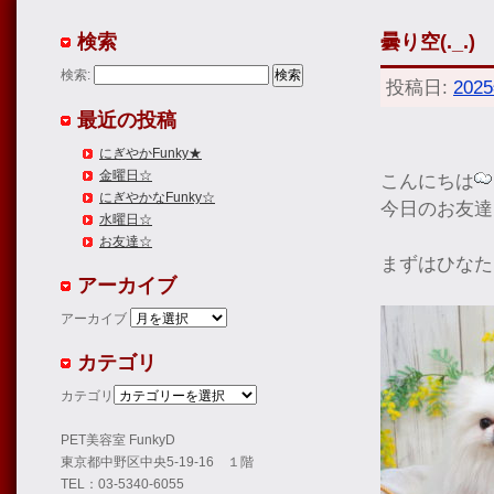
検索
曇り空(._.)
検索:
投稿日:
202
最近の投稿
にぎやかFunky★
金曜日☆
こんにちは
にぎやかなFunky☆
今日のお友達
水曜日☆
お友達☆
まずはひなた
アーカイブ
アーカイブ
カテゴリ
カテゴリ
PET美容室 FunkyD
東京都中野区中央5-19-16 １階
TEL：03-5340-6055