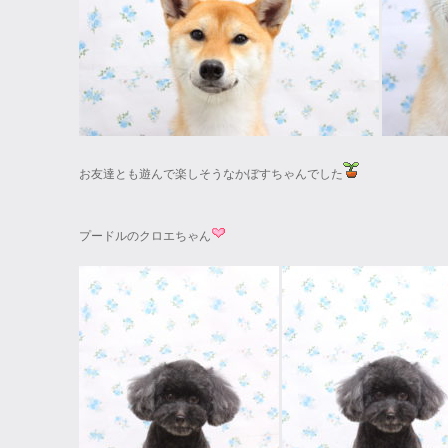
お友達とも遊んで楽しそうなかぼすちゃんでした
プードルのクロエちゃん