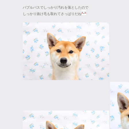
バブルバスでしっかり汚れを落としたので
しっかり抜け毛も取れてさっぱりだね