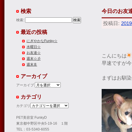
検索
今日のお友達(
検索:
投稿日:
201
最近の投稿
にぎやかなFunky☆
水曜日☆
お友達☆
こんにちは
週末☆彡
早速ですが今
週末🚢
アーカイブ
まずはお馴染
アーカイブ
カテゴリ
カテゴリ
PET美容室 FunkyD
東京都中野区中央5-19-16 １階
TEL：03-5340-6055