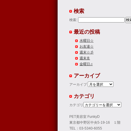
検索
検索:
最近の投稿
水曜日☆
お友達☆
週末☆彡
週末🚢
金曜日♫
アーカイブ
アーカイブ
カテゴリ
カテゴリ
PET美容室 FunkyD
東京都中野区中央5-19-16 １階
TEL：03-5340-6055