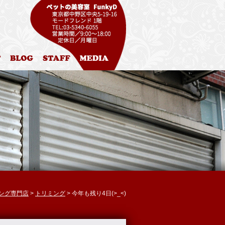
ル
お問合わせ
ブログ
スタッフ紹介
メディア掲載
ミング専門店
>
トリミング
> 今年も残り4日(>_<)