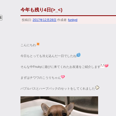
今年も残り4日(>_<)
投稿日:
2017年12月28日
作成者:
funkyd
こんにちわ
今日もとっても冷え込んだ一日でしたね
そんな中Fnukyに遊びに来てくれたお友達をご紹介します
まずはチワワのこうりちゃん
バブルバスとハーブパックのセットをしてくれました