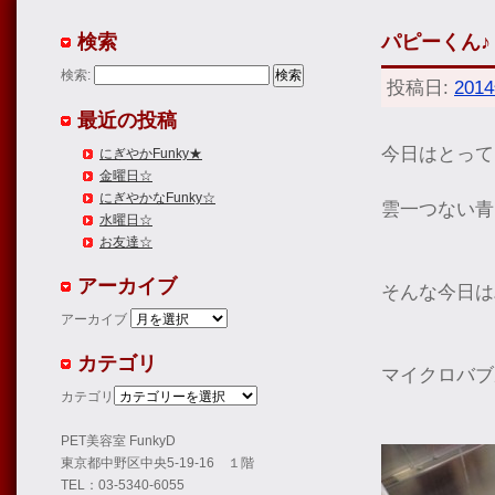
検索
パピーくん♪
検索:
投稿日:
201
最近の投稿
今日はとって
にぎやかFunky★
金曜日☆
にぎやかなFunky☆
雲一つない青
水曜日☆
お友達☆
アーカイブ
そんな今日は
アーカイブ
カテゴリ
マイクロバブ
カテゴリ
PET美容室 FunkyD
東京都中野区中央5-19-16 １階
TEL：03-5340-6055