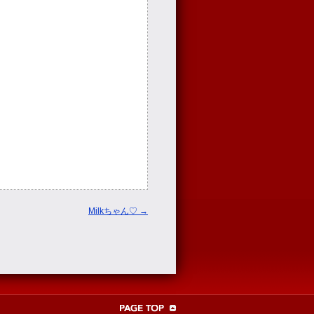
Milkちゃん♡
→