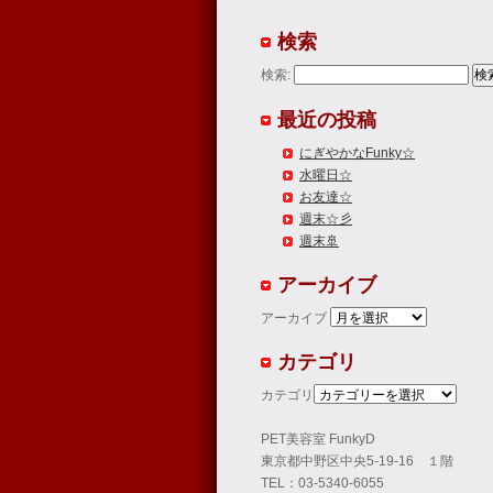
検索
検索:
最近の投稿
にぎやかなFunky☆
水曜日☆
お友達☆
週末☆彡
週末🚢
アーカイブ
アーカイブ
カテゴリ
カテゴリ
PET美容室 FunkyD
東京都中野区中央5-19-16 １階
TEL：03-5340-6055