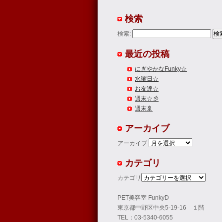
検索
検索:
最近の投稿
にぎやかなFunky☆
水曜日☆
お友達☆
週末☆彡
週末🚢
アーカイブ
アーカイブ
カテゴリ
カテゴリ
PET美容室 FunkyD
東京都中野区中央5-19-16 １階
TEL：03-5340-6055