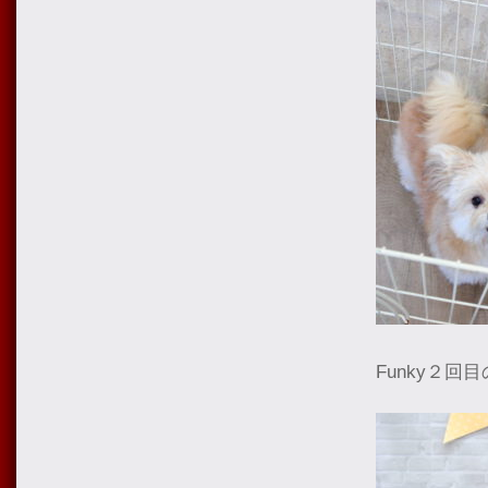
Funky２回