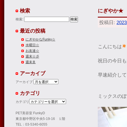
検索
にぎやか★
検索:
投稿日:
202
最近の投稿
にぎやかなFunky☆
水曜日☆
こんにちは
お友達☆
週末☆彡
祝日の今日も
週末🚢
アーカイブ
早速紹介して
アーカイブ
カテゴリ
ミックスのぽ
カテゴリ
PET美容室 FunkyD
東京都中野区中央5-19-16 １階
TEL：03-5340-6055