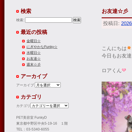
検索
お友達☆彡
検索:
投稿日:
202
最近の投稿
金曜日☆
にぎやかなFunky☆
こんにちは
水曜日☆
今日もお友達
お友達☆
週末☆彡
ロアくん
アーカイブ
アーカイブ
カテゴリ
カテゴリ
PET美容室 FunkyD
東京都中野区中央5-19-16 １階
TEL：03-5340-6055