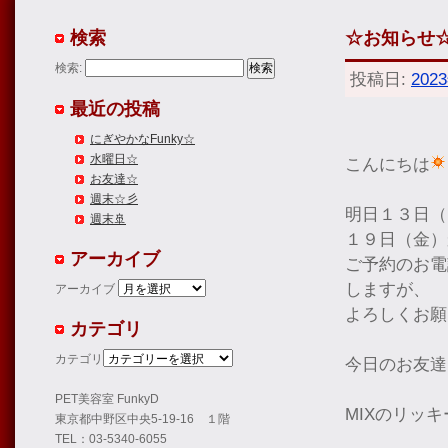
検索
☆お知らせ
検索:
投稿日:
202
最近の投稿
にぎやかなFunky☆
水曜日☆
こんにちは
お友達☆
週末☆彡
明日１３日（
週末🚢
１９日（金）
アーカイブ
ご予約のお電
しますが、
アーカイブ
よろしくお願
カテゴリ
カテゴリ
今日のお友達
PET美容室 FunkyD
MIXのリッ
東京都中野区中央5-19-16 １階
TEL：03-5340-6055