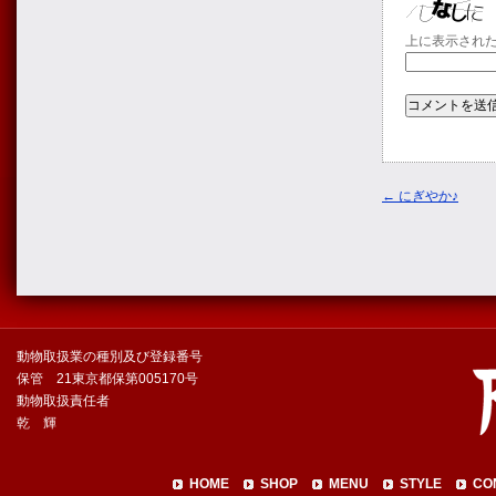
上に表示され
←
にぎやか♪
動物取扱業の種別及び登録番号
保管 21東京都保第005170号
動物取扱責任者
乾 輝
HOME
SHOP
MENU
STYLE
CO