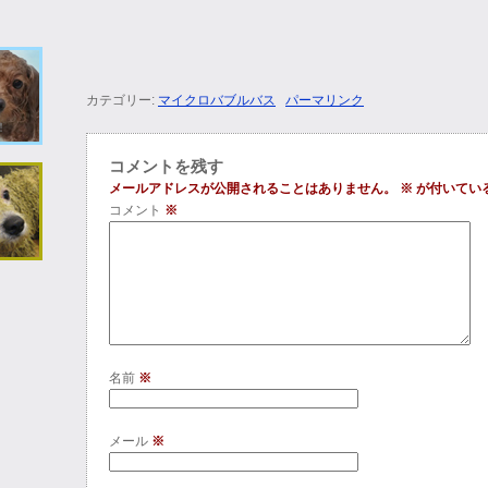
カテゴリー:
マイクロバブルバス
パーマリンク
コメントを残す
メールアドレスが公開されることはありません。
※
が付いてい
コメント
※
名前
※
メール
※