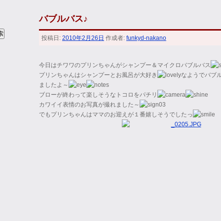
バブルバス♪
投稿日:
2010年2月26日
作成者:
funkyd-nakano
今日はチワワのプリンちゃんがシャンプー＆マイクロバブルバス
プリンちゃんはシャンプーとお風呂が大好き
なようでバブ
ましたよ～
ブローが終わって楽しそうなトコロをパチリ
カワイイ表情のお写真が撮れました～
でもプリンちゃんはママのお迎えが１番嬉しそうでしたっ