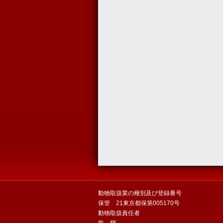
動物取扱業の種別及び登録番号
保管 21東京都保第005170号
動物取扱責任者