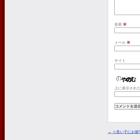
名前
※
メール
※
サイト
上に表示され
←
☆良い子にお留