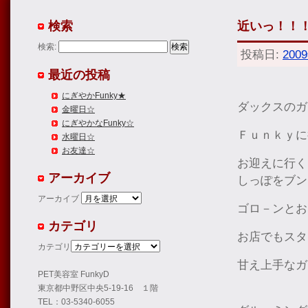
検索
近いっ！！
検索:
投稿日:
200
最近の投稿
にぎやかFunky★
ダックスの
金曜日☆
にぎやかなFunky☆
Ｆｕｎｋｙに
水曜日☆
お友達☆
お迎えに行く
アーカイブ
しっぽをブン
アーカイブ
ゴロ－ンとお
カテゴリ
お店でもスタ
カテゴリ
甘え上手なガ
PET美容室 FunkyD
東京都中野区中央5-19-16 １階
TEL：03-5340-6055