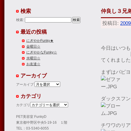
検索
仲良し３兄弟
検索:
投稿日:
200
最近の投稿
にぎやかFunky★
金曜日☆
今日はいつも
にぎやかなFunky☆
水曜日☆
てくれました
お友達☆
まずはパピヨ
アーカイブ
アーカイブ
カテゴリ
ダックスフン
カテゴリ
PET美容室 FunkyD
東京都中野区中央5-19-16 １階
チワワのリア
TEL：03-5340-6055