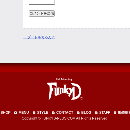
←
プードルちゃん☆
SHOP
MENU
STYLE
CONTACT
BLOG
STAFF
動物取
Copyright © FUNKYD-PLUS.COM All Rights Reserved.