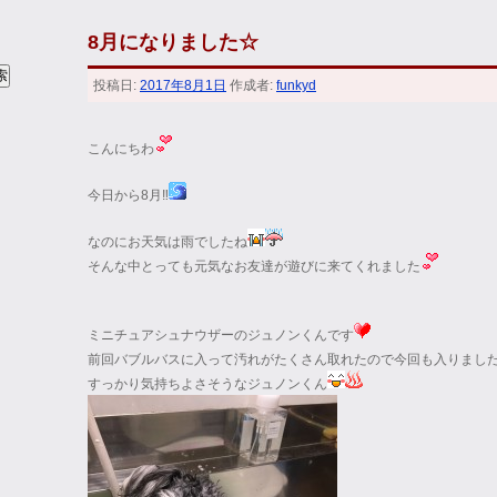
8月になりました☆
投稿日:
2017年8月1日
作成者:
funkyd
こんにちわ
今日から8月‼
なのにお天気は雨でしたね
そんな中とっても元気なお友達が遊びに来てくれました
ミニチュアシュナウザーのジュノンくんです
前回バブルバスに入って汚れがたくさん取れたので今回も入りまし
すっかり気持ちよさそうなジュノンくん