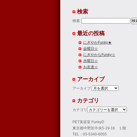
検索
検索:
最近の投稿
にぎやかFunky★
金曜日☆
にぎやかなFunky☆
水曜日☆
お友達☆
アーカイブ
アーカイブ
カテゴリ
カテゴリ
PET美容室 FunkyD
東京都中野区中央5-19-16 １階
TEL：03-5340-6055