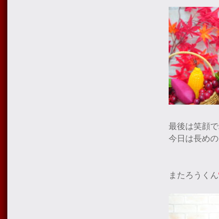
最後は笑顔で
今日は長めの
またろうくん