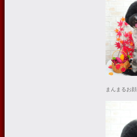
まんまるお顔