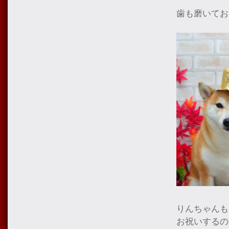
歯も磨いてお
りんちゃんも
お祝いするの