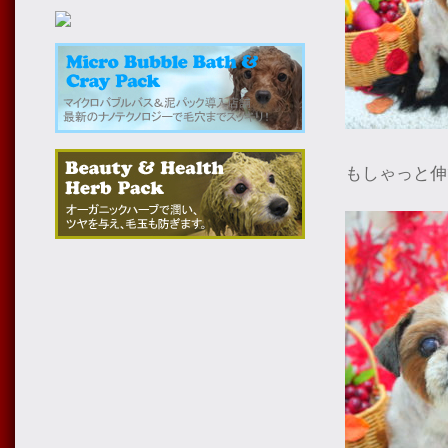
もしゃっと伸