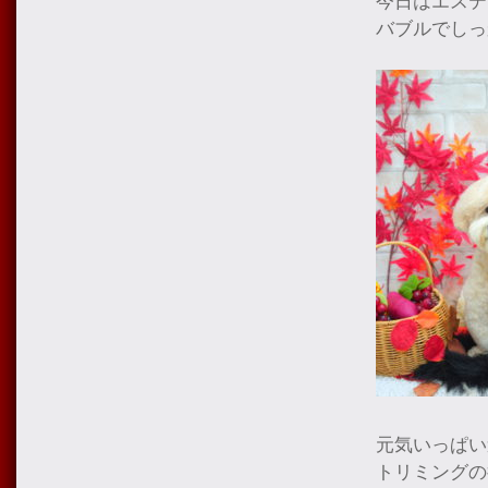
今日はエステ
バブルでしっ
元気いっぱい
トリミングの