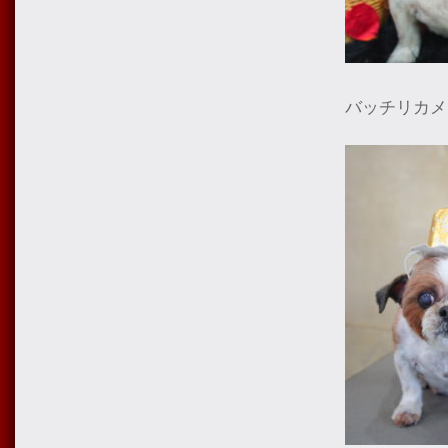
バッチリカメ