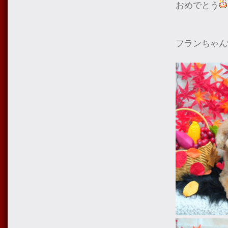
おめでとう
フランちゃん