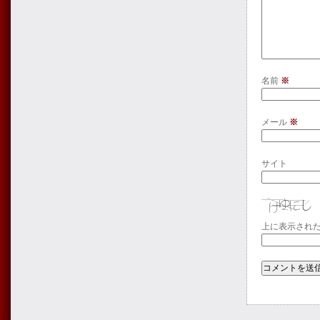
名前
※
メール
※
サイト
上に表示され