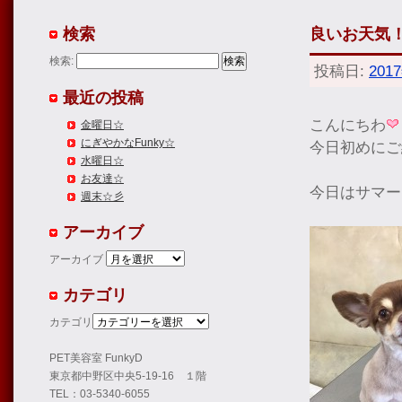
検索
良いお天気
検索:
投稿日:
201
最近の投稿
こんにちわ
金曜日☆
にぎやかなFunky☆
今日初めにご
水曜日☆
お友達☆
今日はサマー
週末☆彡
アーカイブ
アーカイブ
カテゴリ
カテゴリ
PET美容室 FunkyD
東京都中野区中央5-19-16 １階
TEL：03-5340-6055