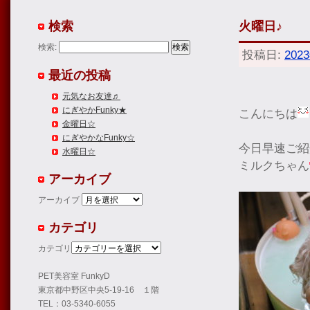
検索
火曜日♪
検索:
投稿日:
202
最近の投稿
元気なお友達♬
にぎやかFunky★
こんにちは
金曜日☆
にぎやかなFunky☆
今日早速ご紹
水曜日☆
ミルクちゃん
アーカイブ
アーカイブ
カテゴリ
カテゴリ
PET美容室 FunkyD
東京都中野区中央5-19-16 １階
TEL：03-5340-6055