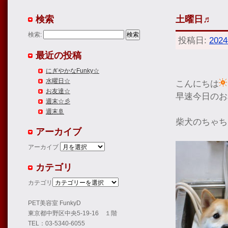
検索
土曜日♬
検索:
投稿日:
202
最近の投稿
にぎやかなFunky☆
水曜日☆
こんにちは
お友達☆
早速今日のお
週末☆彡
週末🚢
柴犬のちゃち
アーカイブ
アーカイブ
カテゴリ
カテゴリ
PET美容室 FunkyD
東京都中野区中央5-19-16 １階
TEL：03-5340-6055