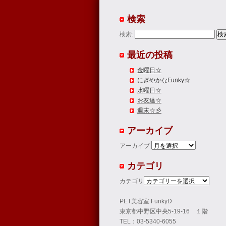
検索
検索:
最近の投稿
金曜日☆
にぎやかなFunky☆
水曜日☆
お友達☆
週末☆彡
アーカイブ
アーカイブ
カテゴリ
カテゴリ
PET美容室 FunkyD
東京都中野区中央5-19-16 １階
TEL：03-5340-6055