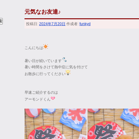
元気なお友達♪
投稿日:
2024年7月20日
作成者:
funkyd
こんにちは
暑い日が続いています
暑い時間をさけて熱中症に気を付けて
お散歩に行ってください
早速ご紹介するのは
アーモンドくん