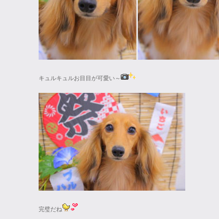
キュルキュルお目目が可愛い～
完璧だね