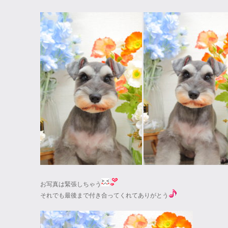
お写真は緊張しちゃう
それでも最後まで付き合ってくれてありがとう