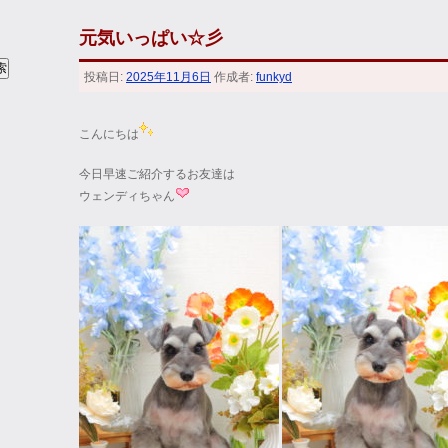
元気いっぱい☆彡
投稿日:
2025年11月6日
作成者:
funkyd
こんにちは
今日早速ご紹介するお友達は
ウェンディちゃん