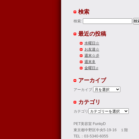
検索
検索:
最近の投稿
水曜日☆
お友達☆
週末☆彡
週末🚢
金曜日♫
アーカイブ
アーカイブ
カテゴリ
カテゴリ
PET美容室 FunkyD
東京都中野区中央5-19-16 １階
TEL：03-5340-6055