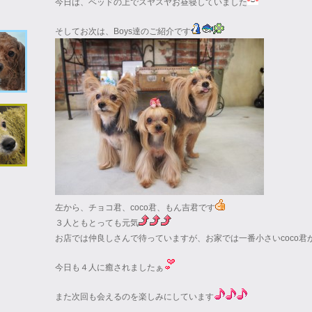
今日は、ベッドの上でスヤスヤお昼寝していました
そしてお次は、Boys達のご紹介です
左から、チョコ君、coco君、もん吉君です
３人ともとっても元気
お店では仲良しさんで待っていますが、お家では一番小さいcoco君
今日も４人に癒されましたぁ
また次回も会えるのを楽しみにしています