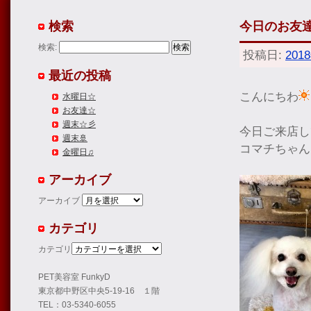
検索
今日のお友
検索:
投稿日:
201
最近の投稿
こんにちわ
水曜日☆
お友達☆
週末☆彡
今日ご来店し
週末🚢
コマチちゃん
金曜日♫
アーカイブ
アーカイブ
カテゴリ
カテゴリ
PET美容室 FunkyD
東京都中野区中央5-19-16 １階
TEL：03-5340-6055