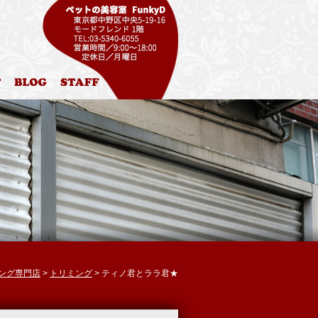
ル
お問合わせ
ブログ
スタッフ紹介
ミング専門店
>
トリミング
> ティノ君とララ君★