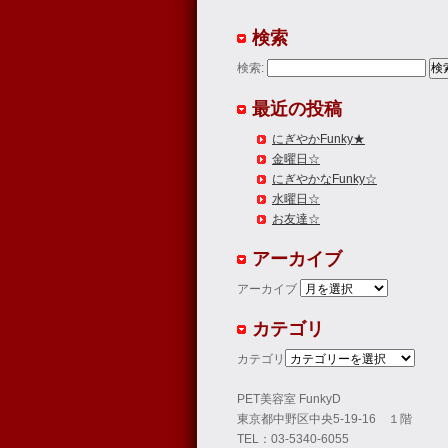
検索
検索:
最近の投稿
にぎやかFunky★
金曜日☆
にぎやかなFunky☆
水曜日☆
お友達☆
アーカイブ
アーカイブ
カテゴリ
カテゴリ
PET美容室 FunkyD
東京都中野区中央5-19-16 １階
TEL：03-5340-6055