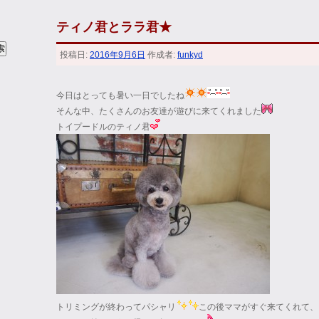
ティノ君とララ君★
投稿日:
2016年9月6日
作成者:
funkyd
今日はとっても暑い一日でしたね
そんな中、たくさんのお友達が遊びに来てくれました
トイプードルのティノ君
トリミングが終わってパシャリ
この後ママがすぐ来てくれて、